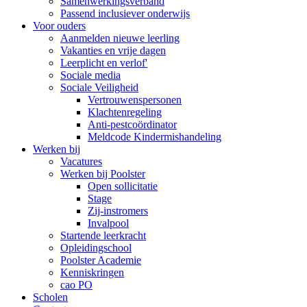
Samenwerkingsverband
Passend inclusiever onderwijs
Voor ouders
Aanmelden nieuwe leerling
Vakanties en vrije dagen
Leerplicht en verlof'
Sociale media
Sociale Veiligheid
Vertrouwenspersonen
Klachtenregeling
Anti-pestcoördinator
Meldcode Kindermishandeling
Werken bij
Vacatures
Werken bij Poolster
Open sollicitatie
Stage
Zij-instromers
Invalpool
Startende leerkracht
Opleidingschool
Poolster Academie
Kenniskringen
cao PO
Scholen