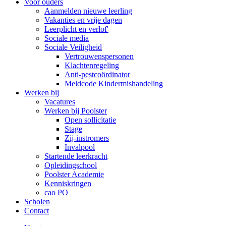
Voor ouders
Aanmelden nieuwe leerling
Vakanties en vrije dagen
Leerplicht en verlof'
Sociale media
Sociale Veiligheid
Vertrouwenspersonen
Klachtenregeling
Anti-pestcoördinator
Meldcode Kindermishandeling
Werken bij
Vacatures
Werken bij Poolster
Open sollicitatie
Stage
Zij-instromers
Invalpool
Startende leerkracht
Opleidingschool
Poolster Academie
Kenniskringen
cao PO
Scholen
Contact