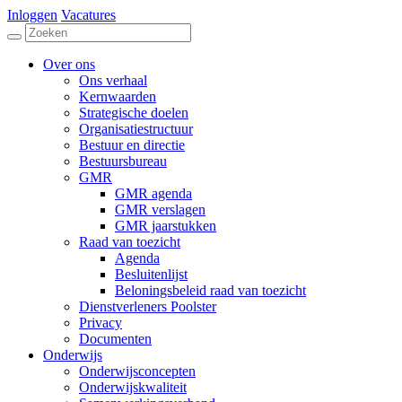
Inloggen
Vacatures
Over ons
Ons verhaal
Kernwaarden
Strategische doelen
Organisatiestructuur
Bestuur en directie
Bestuursbureau
GMR
GMR agenda
GMR verslagen
GMR jaarstukken
Raad van toezicht
Agenda
Besluitenlijst
Beloningsbeleid raad van toezicht
Dienstverleners Poolster
Privacy
Documenten
Onderwijs
Onderwijsconcepten
Onderwijskwaliteit