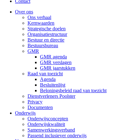
Contact
Over ons
Ons verhaal
Kernwaarden
Strategische doelen
Organisatiestructuur
Bestuur en directie
Bestuursbureau
GMR
GMR agenda
GMR verslagen
GMR jaarstukken
Raad van toezicht
Agenda
Besluitenlijst
Beloningsbeleid raad van toezicht
Dienstverleners Poolster
Privacy
Documenten
Onderwijs
Onderwijsconcepten
Onderwijskwaliteit
Samenwerkingsverband
Passend inclusiever onderwijs