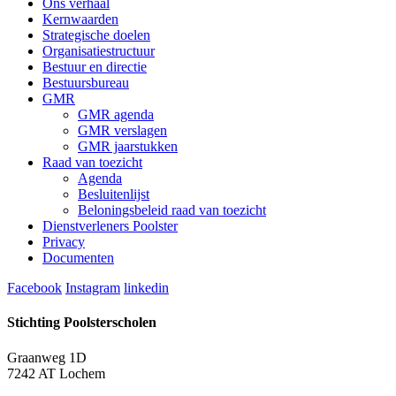
Ons verhaal
Kernwaarden
Strategische doelen
Organisatiestructuur
Bestuur en directie
Bestuursbureau
GMR
GMR agenda
GMR verslagen
GMR jaarstukken
Raad van toezicht
Agenda
Besluitenlijst
Beloningsbeleid raad van toezicht
Dienstverleners Poolster
Privacy
Documenten
Facebook
Instagram
linkedin
Stichting Poolsterscholen
Graanweg 1D
7242 AT Lochem