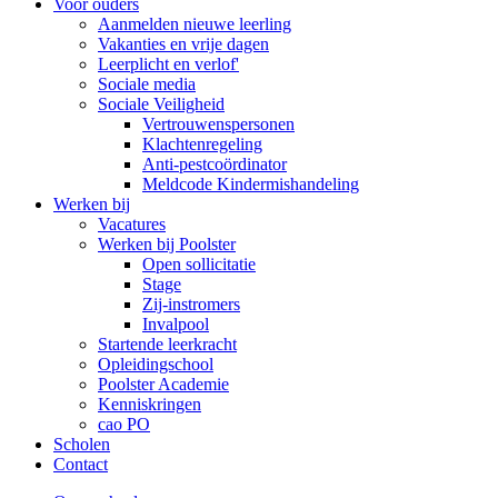
Voor ouders
Aanmelden nieuwe leerling
Vakanties en vrije dagen
Leerplicht en verlof'
Sociale media
Sociale Veiligheid
Vertrouwenspersonen
Klachtenregeling
Anti-pestcoördinator
Meldcode Kindermishandeling
Werken bij
Vacatures
Werken bij Poolster
Open sollicitatie
Stage
Zij-instromers
Invalpool
Startende leerkracht
Opleidingschool
Poolster Academie
Kenniskringen
cao PO
Scholen
Contact