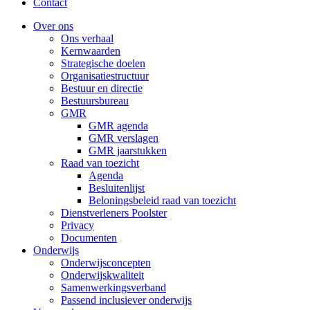
Contact
Over ons
Ons verhaal
Kernwaarden
Strategische doelen
Organisatiestructuur
Bestuur en directie
Bestuursbureau
GMR
GMR agenda
GMR verslagen
GMR jaarstukken
Raad van toezicht
Agenda
Besluitenlijst
Beloningsbeleid raad van toezicht
Dienstverleners Poolster
Privacy
Documenten
Onderwijs
Onderwijsconcepten
Onderwijskwaliteit
Samenwerkingsverband
Passend inclusiever onderwijs