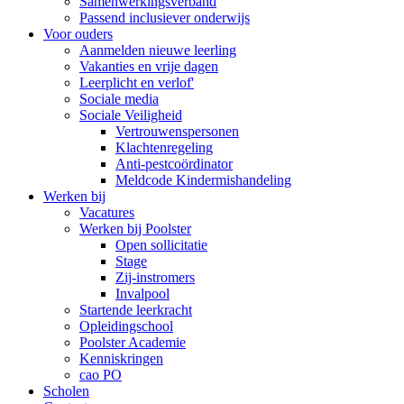
Samenwerkingsverband
Passend inclusiever onderwijs
Voor ouders
Aanmelden nieuwe leerling
Vakanties en vrije dagen
Leerplicht en verlof'
Sociale media
Sociale Veiligheid
Vertrouwenspersonen
Klachtenregeling
Anti-pestcoördinator
Meldcode Kindermishandeling
Werken bij
Vacatures
Werken bij Poolster
Open sollicitatie
Stage
Zij-instromers
Invalpool
Startende leerkracht
Opleidingschool
Poolster Academie
Kenniskringen
cao PO
Scholen