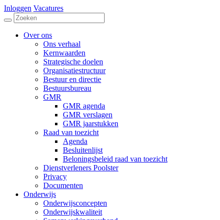
Inloggen
Vacatures
Over ons
Ons verhaal
Kernwaarden
Strategische doelen
Organisatiestructuur
Bestuur en directie
Bestuursbureau
GMR
GMR agenda
GMR verslagen
GMR jaarstukken
Raad van toezicht
Agenda
Besluitenlijst
Beloningsbeleid raad van toezicht
Dienstverleners Poolster
Privacy
Documenten
Onderwijs
Onderwijsconcepten
Onderwijskwaliteit