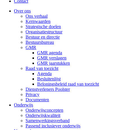
Contact
Over ons
Ons verhaal
Kernwaarden
Strategische doelen
Organisatiestructuur
Bestuur en directie
Bestuursbureau
GMR
GMR agenda
GMR verslagen
GMR jaarstukken
Raad van toezicht
Agenda
Besluitenlijst
Beloningsbeleid raad van toezicht
Dienstverleners Poolster
Privacy
Documenten
Onderwijs
Onderwijsconcepten
Onderwijskwaliteit
Samenwerkingsverband
Passend inclusiever onderwijs