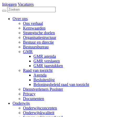
Inloggen
Vacatures
Over ons
Ons verhaal
Kernwaarden
Strategische doelen
Organisatiestructuur
Bestuur en directie
Bestuursbureau
GMR
GMR agenda
GMR verslagen
GMR jaarstukken
Raad van toezicht
Agenda
Besluitenlijst
Beloningsbeleid raad van toezicht
Dienstverleners Poolster
Privacy
Documenten
Onderwijs
Onderwijsconcepten
Onderwijskwaliteit