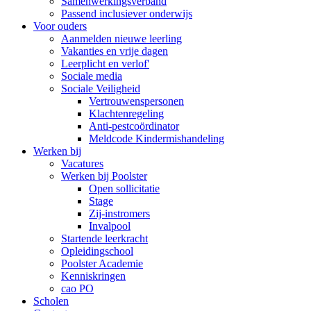
Samenwerkingsverband
Passend inclusiever onderwijs
Voor ouders
Aanmelden nieuwe leerling
Vakanties en vrije dagen
Leerplicht en verlof'
Sociale media
Sociale Veiligheid
Vertrouwenspersonen
Klachtenregeling
Anti-pestcoördinator
Meldcode Kindermishandeling
Werken bij
Vacatures
Werken bij Poolster
Open sollicitatie
Stage
Zij-instromers
Invalpool
Startende leerkracht
Opleidingschool
Poolster Academie
Kenniskringen
cao PO
Scholen