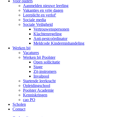
Voor ouders
Aanmelden nieuwe leerling
Vakanties en vrije dagen
Leerplicht en verlof'
Sociale media
Sociale Veiligheid
Vertrouwenspersonen
Klachtenregeling
Anti-pestcoördinator
Meldcode Kindermishandeling
Werken bij
Vacatures
Werken bij Poolster
Open sollicitatie
Stage
Zij-instromers
Invalpool
Startende leerkracht
Opleidingschool
Poolster Academie
Kenniskringen
cao PO
Scholen
Contact