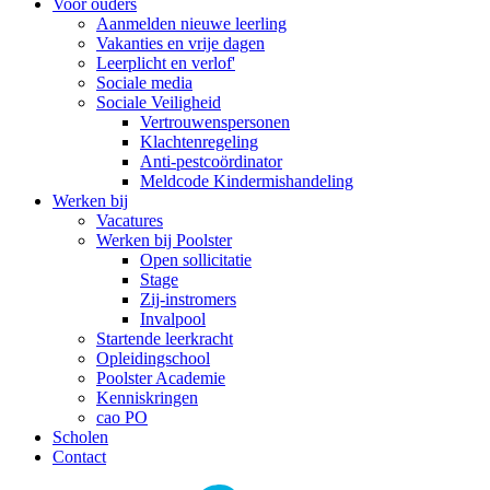
Voor ouders
Aanmelden nieuwe leerling
Vakanties en vrije dagen
Leerplicht en verlof'
Sociale media
Sociale Veiligheid
Vertrouwenspersonen
Klachtenregeling
Anti-pestcoördinator
Meldcode Kindermishandeling
Werken bij
Vacatures
Werken bij Poolster
Open sollicitatie
Stage
Zij-instromers
Invalpool
Startende leerkracht
Opleidingschool
Poolster Academie
Kenniskringen
cao PO
Scholen
Contact