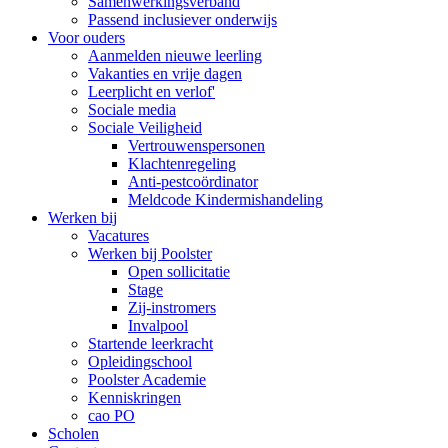
Samenwerkingsverband
Passend inclusiever onderwijs
Voor ouders
Aanmelden nieuwe leerling
Vakanties en vrije dagen
Leerplicht en verlof'
Sociale media
Sociale Veiligheid
Vertrouwenspersonen
Klachtenregeling
Anti-pestcoördinator
Meldcode Kindermishandeling
Werken bij
Vacatures
Werken bij Poolster
Open sollicitatie
Stage
Zij-instromers
Invalpool
Startende leerkracht
Opleidingschool
Poolster Academie
Kenniskringen
cao PO
Scholen