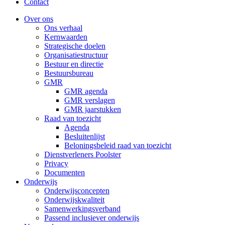
Contact
Over ons
Ons verhaal
Kernwaarden
Strategische doelen
Organisatiestructuur
Bestuur en directie
Bestuursbureau
GMR
GMR agenda
GMR verslagen
GMR jaarstukken
Raad van toezicht
Agenda
Besluitenlijst
Beloningsbeleid raad van toezicht
Dienstverleners Poolster
Privacy
Documenten
Onderwijs
Onderwijsconcepten
Onderwijskwaliteit
Samenwerkingsverband
Passend inclusiever onderwijs