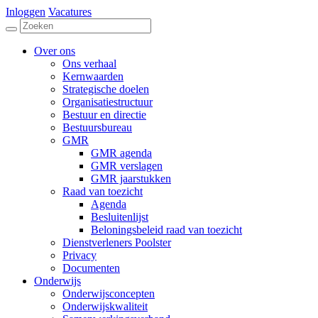
Inloggen
Vacatures
Over ons
Ons verhaal
Kernwaarden
Strategische doelen
Organisatiestructuur
Bestuur en directie
Bestuursbureau
GMR
GMR agenda
GMR verslagen
GMR jaarstukken
Raad van toezicht
Agenda
Besluitenlijst
Beloningsbeleid raad van toezicht
Dienstverleners Poolster
Privacy
Documenten
Onderwijs
Onderwijsconcepten
Onderwijskwaliteit