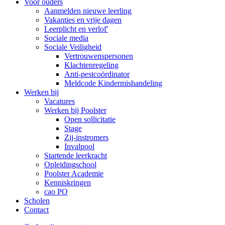
Voor ouders
Aanmelden nieuwe leerling
Vakanties en vrije dagen
Leerplicht en verlof'
Sociale media
Sociale Veiligheid
Vertrouwenspersonen
Klachtenregeling
Anti-pestcoördinator
Meldcode Kindermishandeling
Werken bij
Vacatures
Werken bij Poolster
Open sollicitatie
Stage
Zij-instromers
Invalpool
Startende leerkracht
Opleidingschool
Poolster Academie
Kenniskringen
cao PO
Scholen
Contact