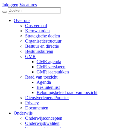
Inloggen
Vacatures
Over ons
Ons verhaal
Kernwaarden
Strategische doelen
Organisatiestructuur
Bestuur en directie
Bestuursbureau
GMR
GMR agenda
GMR verslagen
GMR jaarstukken
Raad van toezicht
Agenda
Besluitenlijst
Beloningsbeleid raad van toezicht
Dienstverleners Poolster
Privacy
Documenten
Onderwijs
Onderwijsconcepten
Onderwijskwaliteit