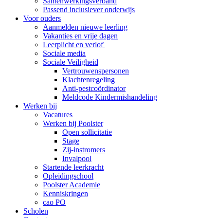
Samenwerkingsverband
Passend inclusiever onderwijs
Voor ouders
Aanmelden nieuwe leerling
Vakanties en vrije dagen
Leerplicht en verlof'
Sociale media
Sociale Veiligheid
Vertrouwenspersonen
Klachtenregeling
Anti-pestcoördinator
Meldcode Kindermishandeling
Werken bij
Vacatures
Werken bij Poolster
Open sollicitatie
Stage
Zij-instromers
Invalpool
Startende leerkracht
Opleidingschool
Poolster Academie
Kenniskringen
cao PO
Scholen