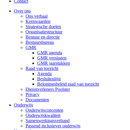
Contact
Over ons
Ons verhaal
Kernwaarden
Strategische doelen
Organisatiestructuur
Bestuur en directie
Bestuursbureau
GMR
GMR agenda
GMR verslagen
GMR jaarstukken
Raad van toezicht
Agenda
Besluitenlijst
Beloningsbeleid raad van toezicht
Dienstverleners Poolster
Privacy
Documenten
Onderwijs
Onderwijsconcepten
Onderwijskwaliteit
Samenwerkingsverband
Passend inclusiever onderwijs