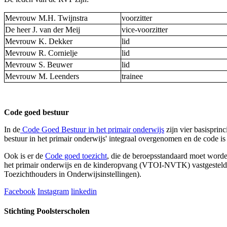
Mevrouw M.H. Twijnstra
voorzitter
De heer J. van der Meij
vice-voorzitter
Mevrouw K. Dekker
lid
Mevrouw R. Cornielje
lid
Mevrouw S. Beuwer
lid
Mevrouw M. Leenders
trainee
Code goed bestuur
In de
Code Goed Bestuur in het primair onderwijs
zijn vier basisprin
bestuur in het primair onderwijs' integraal overgenomen en de code i
Ook is er de
Code goed toezicht
, die de beroepsstandaard moet worde
het primair onderwijs en de kinderopvang (VTOI-NVTK) vastgesteld.
Toezichthouders in Onderwijsinstellingen).
Facebook
Instagram
linkedin
Stichting Poolsterscholen