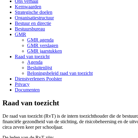
Ons verhaal
Kernwaarden
Strategische doelen
Organisatiestructuur
Bestuur en directie
Bestuursbureau
GMR
GMR agenda
GMR verslagen
GMR jaarstukken
Raad van toezicht
Agenda
Besluitenlijst
Beloningsbeleid raad van toezicht
Dienstverleners Poolster
Privacy
Documenten
Raad van toezicht
De raad van toezicht (RvT) is de intern toezichthouder die de bestuu
financiële gezondheid van de stichting, de risicobeheersing en de ui
circa zeven keer per schooljaar.
De leden van de RvT zijn: