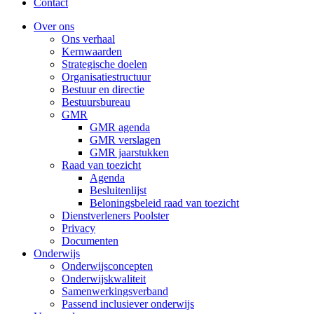
Contact
Over ons
Ons verhaal
Kernwaarden
Strategische doelen
Organisatiestructuur
Bestuur en directie
Bestuursbureau
GMR
GMR agenda
GMR verslagen
GMR jaarstukken
Raad van toezicht
Agenda
Besluitenlijst
Beloningsbeleid raad van toezicht
Dienstverleners Poolster
Privacy
Documenten
Onderwijs
Onderwijsconcepten
Onderwijskwaliteit
Samenwerkingsverband
Passend inclusiever onderwijs