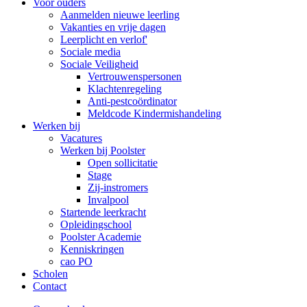
Voor ouders
Aanmelden nieuwe leerling
Vakanties en vrije dagen
Leerplicht en verlof'
Sociale media
Sociale Veiligheid
Vertrouwenspersonen
Klachtenregeling
Anti-pestcoördinator
Meldcode Kindermishandeling
Werken bij
Vacatures
Werken bij Poolster
Open sollicitatie
Stage
Zij-instromers
Invalpool
Startende leerkracht
Opleidingschool
Poolster Academie
Kenniskringen
cao PO
Scholen
Contact