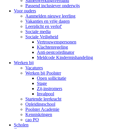
Samenwerkingsverband
Passend inclusiever onderwijs
Voor ouders
Aanmelden nieuwe leerling
Vakanties en vrije dagen
Leerplicht en verlof'
Sociale media
Sociale Veiligheid
Vertrouwenspersonen
Klachtenregeling
Anti-pestcoördinator
Meldcode Kindermishandeling
Werken bij
Vacatures
Werken bij Poolster
Open sollicitatie
Stage
Zij-instromers
Invalpool
Startende leerkracht
Opleidingschool
Poolster Academie
Kenniskringen
cao PO
Scholen