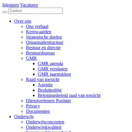
Inloggen
Vacatures
Over ons
Ons verhaal
Kernwaarden
Strategische doelen
Organisatiestructuur
Bestuur en directie
Bestuursbureau
GMR
GMR agenda
GMR verslagen
GMR jaarstukken
Raad van toezicht
Agenda
Besluitenlijst
Beloningsbeleid raad van toezicht
Dienstverleners Poolster
Privacy
Documenten
Onderwijs
Onderwijsconcepten
Onderwijskwaliteit