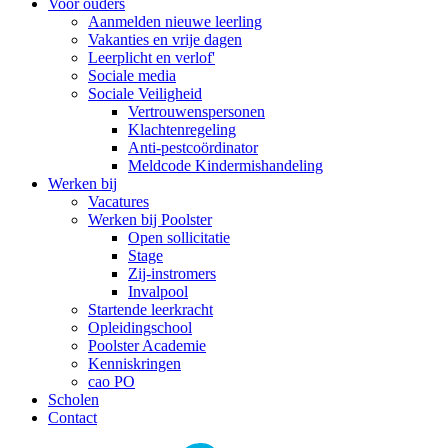
Voor ouders
Aanmelden nieuwe leerling
Vakanties en vrije dagen
Leerplicht en verlof'
Sociale media
Sociale Veiligheid
Vertrouwenspersonen
Klachtenregeling
Anti-pestcoördinator
Meldcode Kindermishandeling
Werken bij
Vacatures
Werken bij Poolster
Open sollicitatie
Stage
Zij-instromers
Invalpool
Startende leerkracht
Opleidingschool
Poolster Academie
Kenniskringen
cao PO
Scholen
Contact