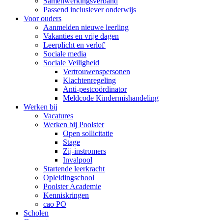
Samenwerkingsverband
Passend inclusiever onderwijs
Voor ouders
Aanmelden nieuwe leerling
Vakanties en vrije dagen
Leerplicht en verlof'
Sociale media
Sociale Veiligheid
Vertrouwenspersonen
Klachtenregeling
Anti-pestcoördinator
Meldcode Kindermishandeling
Werken bij
Vacatures
Werken bij Poolster
Open sollicitatie
Stage
Zij-instromers
Invalpool
Startende leerkracht
Opleidingschool
Poolster Academie
Kenniskringen
cao PO
Scholen