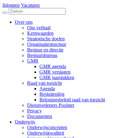
Inloggen
Vacatures
Over ons
Ons verhaal
Kernwaarden
Strategische doelen
Organisatiestructuur
Bestuur en directie
Bestuursbureau
GMR
GMR agenda
GMR verslagen
GMR jaarstukken
Raad van toezicht
Agenda
Besluitenlijst
Beloningsbeleid raad van toezicht
Dienstverleners Poolster
Privacy
Documenten
Onderwijs
Onderwijsconcepten
Onderwijskwaliteit