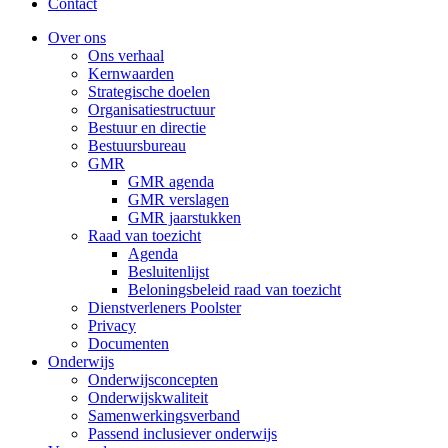
Contact
Over ons
Ons verhaal
Kernwaarden
Strategische doelen
Organisatiestructuur
Bestuur en directie
Bestuursbureau
GMR
GMR agenda
GMR verslagen
GMR jaarstukken
Raad van toezicht
Agenda
Besluitenlijst
Beloningsbeleid raad van toezicht
Dienstverleners Poolster
Privacy
Documenten
Onderwijs
Onderwijsconcepten
Onderwijskwaliteit
Samenwerkingsverband
Passend inclusiever onderwijs